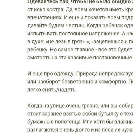
Одевайтесь так, чтобы не было обидно
от искр костра. Да, всем хочется иметь к
впечатлениях. И еще и показать всем подр
давайте будем честны. Когда ребенок оде
испытывать постоянное напряжение. А ча
в духе: «не лезь в грязь!», «зацепишься и 
ребенку. Но самое главное - все это буде
смотреть на эти красивые постановочные
И еще про одежду. Природа непредсказуем
или наоборот безветренно и комфортно. 
легко снять/надеть.
Когда на улице очень грязно, или вы соб
стоит заранее взять с собой бутылку с те
бумажные полотенца. Или хотя бы влажные
разлагаются очень долго и из леса их нужн