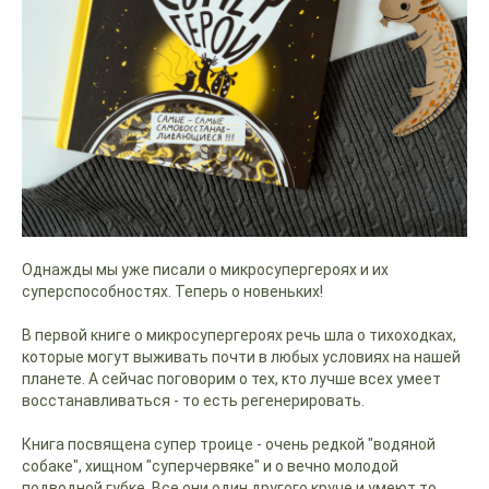
Однажды мы уже писали о микросупергероях и их
суперспособностях. Теперь о новеньких!
В первой книге о микросупергероях речь шла о тихоходках,
которые могут выживать почти в любых условиях на нашей
планете. А сейчас поговорим о тех, кто лучше всех умеет
восстанавливаться - то есть регенерировать.
Книга посвящена супер троице - очень редкой "водяной
собаке", хищном "суперчервяке" и о вечно молодой
подводной губке. Все они один другого круче и умеют то,