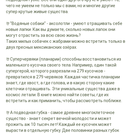
чего не умеем не только мы с вами, но и многие другие
супер крутые живые существа.
🤘"Водяные собаки" - аксолотли - умеют отращивать себе
новые лапки. Как вы думаете, сколько новых лапок они
могут отрастить за всю свою жизнь?
Таких милых собачек с жабрами можно встретить только в
двух пресных мексиканских озёрах.
🤘Суперчервяки (планарии) способны восстановиться из
маленького кусочка своего тела. Например, один такой
супергерой, которого разрезали на 279 кусочков -
превратился в 279 червяков. Каждая частичка планарии
знает, где хвост, а где голова, и в какую сторону какие
клеточки отращивать. Эти уникальные существа даже в
космос летали. В книге можно найти советы, где их
встретить и как приманить, чтобы рассмотреть поближе.
🤘А подводная губка - самое древнее многоклеточное
существо - знает секрет вечной молодости и может
прожить аж 10 тысяч лет! Каждый ее кусочек может
вырасти в отдельную губку. Две половинки разных губок