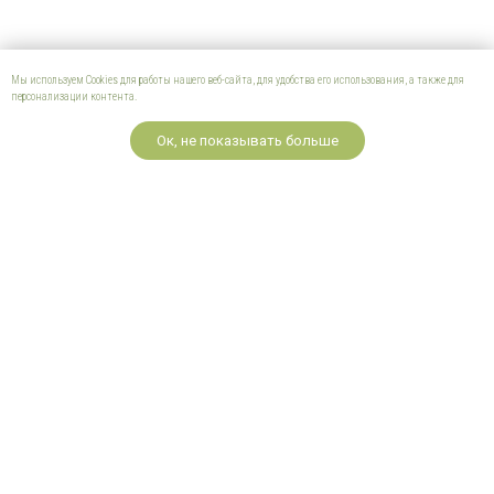
Мы используем Cookies для работы нашего веб-сайта, для удобства его использования, а также для
персонализации контента.
Ок, не показывать больше
Лесная школа для
семей
Живые прогулки
Профессионалам
Партнерам