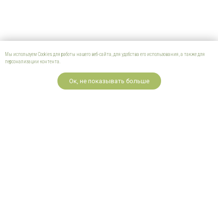
Мы используем Cookies для работы нашего веб-сайта, для удобства его использования, а также для
персонализации контента.
Ок, не показывать больше
Лесная школа для
семей
Живые прогулки
Профессионалам