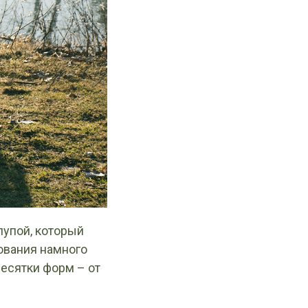
лупой, который
ования намного
есятки форм – от