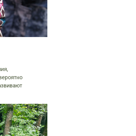
ия,
евероятно
развивают