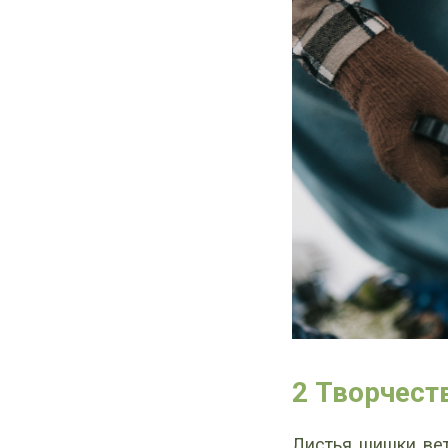
2 Творчест
Листья, шишки, ве